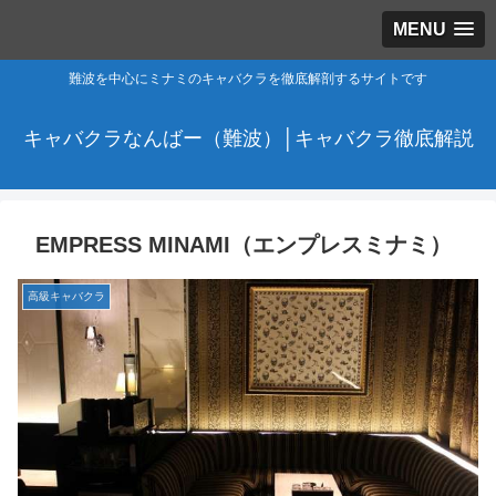
MENU
難波を中心にミナミのキャバクラを徹底解剖するサイトです
キャバクラなんばー（難波）│キャバクラ徹底解説
EMPRESS MINAMI（エンプレスミナミ）
高級キャバクラ