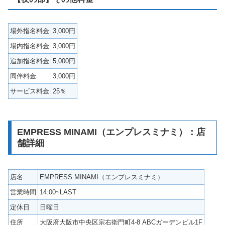
場外指名料金
3,000円
場内指名料金
3,000円
追加指名料金
5,000円
同伴料金
3,000円
サービス料金
25％
EMPRESS MINAMI（エンプレスミナミ）：店
舗詳細
店名
EMPRESS MINAMI（エンプレスミナミ）
営業時間
14:00~LAST
定休日
日曜日
住所
大阪府大阪市中央区宗右衛門町4-8 ABCガーデンビル1F