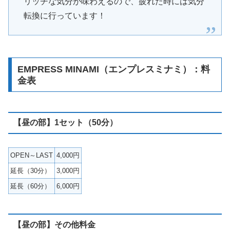
リッチな気分が味わえるので、疲れた時には気分
転換に行っています！
EMPRESS MINAMI（エンプレスミナミ）：料
金表
【昼の部】1セット（50分）
OPEN～LAST
4,000円
延長（30分）
3,000円
延長（60分）
6,000円
【昼の部】その他料金