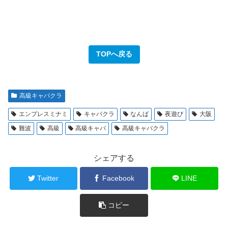
TOPへ戻る
高級キャバクラ
エンプレスミナミ
キャバクラ
なんば
夜遊び
大阪
難波
高級
高級キャバ
高級キャバクラ
シェアする
Twitter
Facebook
LINE
コピー