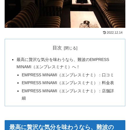
2022.12.14
目次
最高に贅沢な気分を味わうなら、難波のEMPRESS
MINAMI（エンプレスミナミ）へ！
EMPRESS MINAMI（エンプレスミナミ）：口コミ
EMPRESS MINAMI（エンプレスミナミ）：料金表
EMPRESS MINAMI（エンプレスミナミ）：店舗詳
細
最高に贅沢な気分を味わうなら、難波の