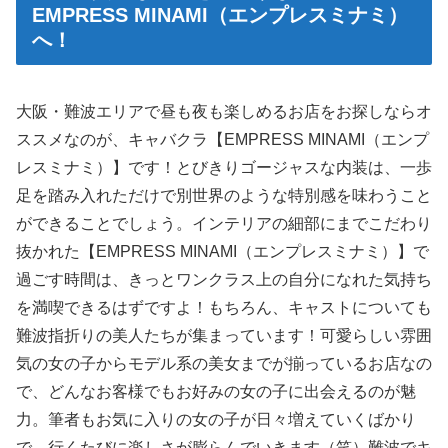
EMPRESS MINAMI（エンプレスミナミ）
へ！
大阪・難波エリアで昼も夜も楽しめるお店をお探しならオ
ススメなのが、キャバクラ【EMPRESS MINAMI（エンプ
レスミナミ）】です！とびきりゴージャスな内装は、一歩
足を踏み入れただけで別世界のような特別感を味わうこと
ができることでしょう。インテリアの細部にまでこだわり
抜かれた【EMPRESS MINAMI（エンプレスミナミ）】で
過ごす時間は、きっとワンクラス上の自分になれた気持ち
を満喫できるはずですよ！もちろん、キャストについても
難波指折りの美人たちが集まっています！可愛らしい雰囲
気の女の子からモデル系の美女までが揃っているお店なの
で、どんなお客様でもお好みの女の子に出会えるのが魅
力。筆者もお気に入りの女の子が日々増えていくばかり
で、行くたびに楽しさが膨らんでいきます（笑）難波でキ