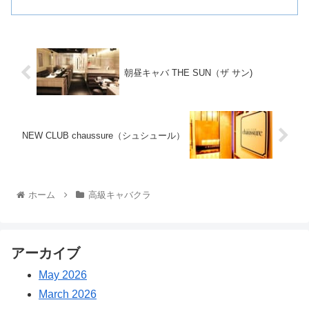
朝昼キャバ THE SUN（ザ サン)
NEW CLUB chaussure（シュシュール）
ホーム
高級キャバクラ
アーカイブ
May 2026
March 2026