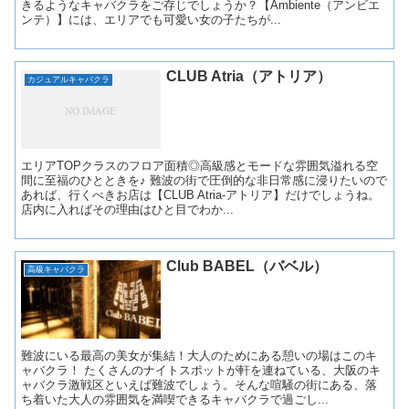
きるようなキャバクラをご存じでしょうか？【Ambiente（アンビエ
ンテ）】には、エリアでも可愛い女の子たちが...
CLUB Atria（アトリア）
カジュアルキャバクラ
エリアTOPクラスのフロア面積◎高級感とモードな雰囲気溢れる空
間に至福のひとときを♪ 難波の街で圧倒的な非日常感に浸りたいので
あれば、行くべきお店は【CLUB Atria-アトリア】だけでしょうね。
店内に入ればその理由はひと目でわか...
Club BABEL（バベル）
高級キャバクラ
難波にいる最高の美女が集結！大人のためにある憩いの場はこのキ
ャバクラ！ たくさんのナイトスポットが軒を連ねている、大阪のキ
ャバクラ激戦区といえば難波でしょう。そんな喧騒の街にある、落
ち着いた大人の雰囲気を満喫できるキャバクラで過ごし...