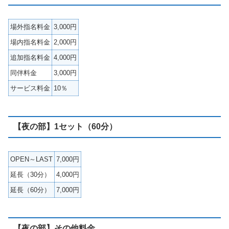
場外指名料金
3,000円
場内指名料金
2,000円
追加指名料金
4,000円
同伴料金
3,000円
サービス料金
10％
【夜の部】1セット（60分）
OPEN～LAST
7,000円
延長（30分）
4,000円
延長（60分）
7,000円
【夜の部】その他料金